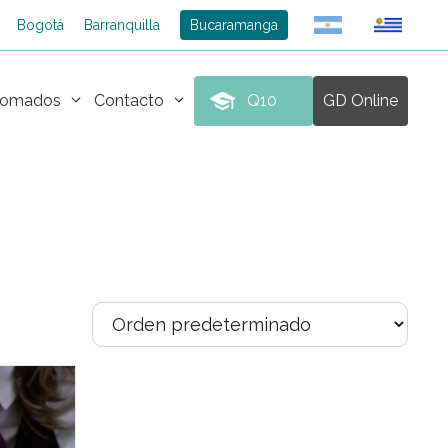
Bogotá
Barranquilla
Bucaramanga
plomados
Contacto
Q10
GD Online