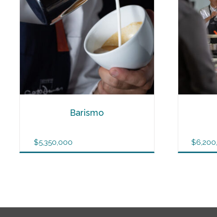
Barismo
$
5,350,000
$
6,200