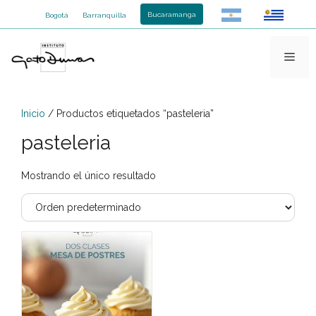
Saltar
Bucaramanga
Bogotá
Barranquilla
al
contenido
Men
Inicio
/ Productos etiquetados “pasteleria”
pasteleria
Mostrando el único resultado