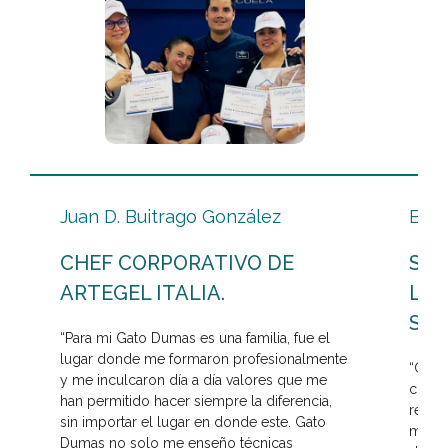
Juan D. Buitrago González
Eric
CHEF CORPORATIVO DE
SU 
ARTEGEL ITALIA.
LAÍ
SAN
“Para mi Gato Dumas es una familia, fue el
lugar donde me formaron profesionalmente
“Gato
y me inculcaron día a día valores que me
consta
han permitido hacer siempre la diferencia,
realm
sin importar el lugar en donde este. Gato
mismo
Dumas no solo me enseño técnicas