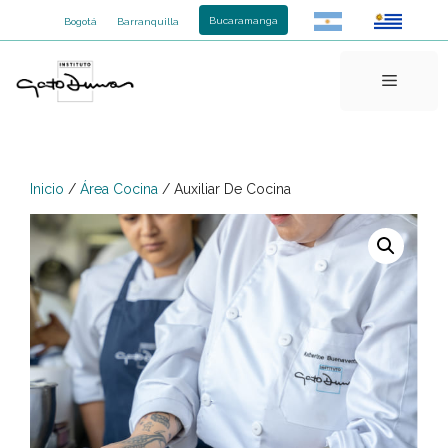
Saltar
Bucaramanga
Bogotá
Barranquilla
al
contenido
Menú
Inicio
/
Área Cocina
/ Auxiliar De Cocina