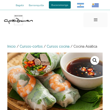
Saltar
Bucaramanga
Bogotá
Barranquilla
al
contenido
Menú
Inicio
/
Cursos-cortos
/
Cursos cocina
/ Cocina Asiática