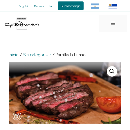
Saltar
Bucaramanga
Bogotá
Barranquilla
al
contenido
Menú
Inicio
/
Sin categorizar
/ Parrillada Lunada