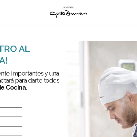
TRO AL
A!
nte importantes y una
ctará para darte todos
e Cocina
.