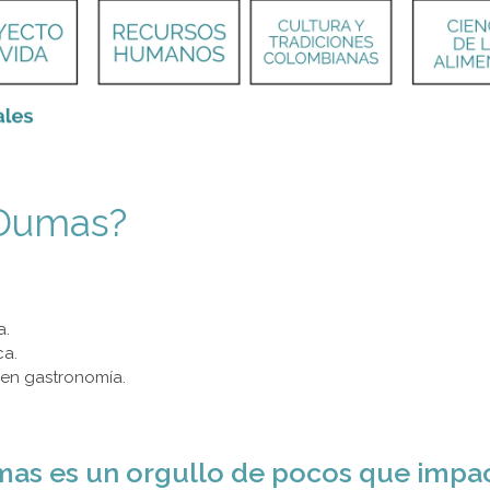
 Dumas?
a.
ca.
 en gastronomía.
mas es un orgullo de pocos que impa