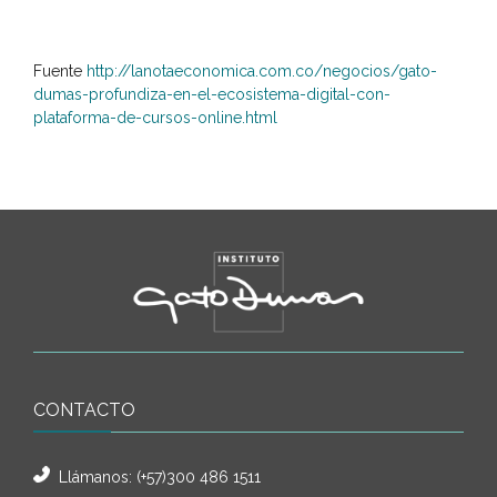
Fuente
http://lanotaeconomica.com.co/negocios/gato-
dumas-profundiza-en-el-ecosistema-digital-con-
plataforma-de-cursos-online.html
CONTACTO
Llámanos:
(+57)300 486 1511