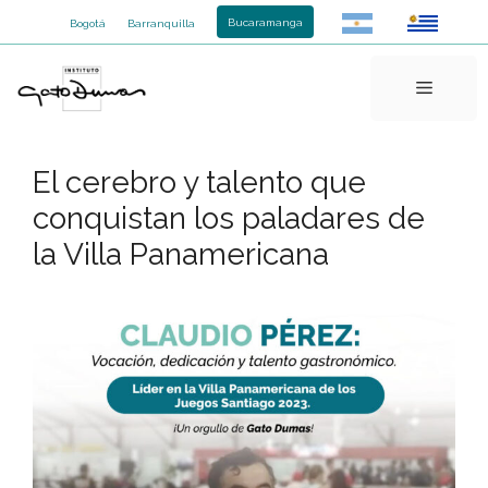
Saltar
Bucaramanga
Bogotá
Barranquilla
al
contenido
Menú
El cerebro y talento que
conquistan los paladares de
la Villa Panamericana