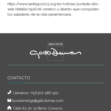
https://www.santiago2023.org/es/noticias/portada-sitio-
web/detalle/1926/el-cerebro-y-talento-que-conquistan-
los-paladares-de-la-villa-panamericana.
CONTACTO
Llámanos:
(+57)300 486 1511
bucaramanga@gatodumas.com
Calle 63 30-31 Barrio Conucos