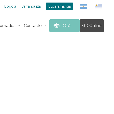
Bogotá
Barranquilla
Bucaramanga
plomados
Contacto
Q10
GD Online