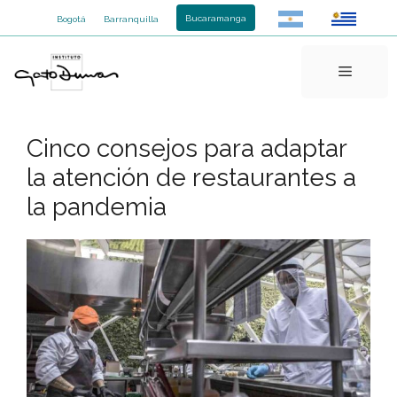
Saltar
Bucaramanga
Bogotá
Barranquilla
al
contenido
Menú
Cinco consejos para adaptar
la atención de restaurantes a
la pandemia