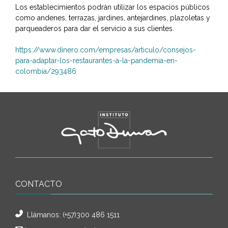
Los establecimientos podrán utilizar los espacios públicos
como andenes, terrazas, jardines, antejardines, plazoletas y
parqueaderos para dar el servicio a sus clientes.
https://www.dinero.com/empresas/articulo/consejos-
para-adaptar-los-restaurantes-a-la-pandemia-en-
colombia/293486
CONTACTO
Llámanos:
(+57)300 486 1511