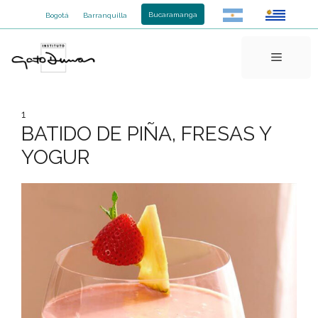
Saltar
Bucaramanga
Bogotá
Barranquilla
al
contenido
Menú
1
BATIDO DE PIÑA, FRESAS Y
YOGUR