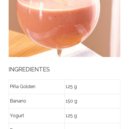
INGREDIENTES
Piña Golden
125 g
Banano
150 g
Yogurt
125 g