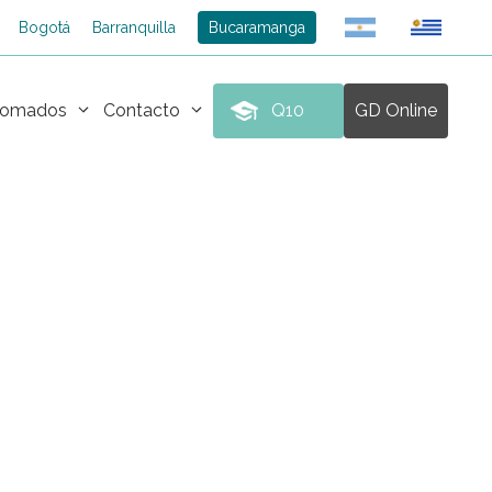
Bogotá
Barranquilla
Bucaramanga
plomados
Contacto
Q10
GD Online