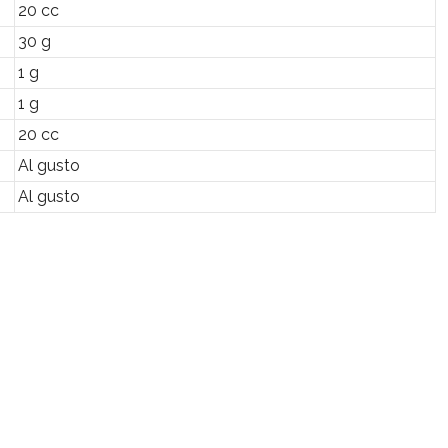
20 cc
30 g
1 g
1 g
20 cc
Al gusto
Al gusto