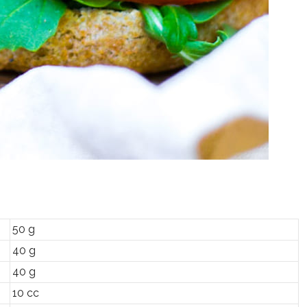
50 g
40 g
40 g
10 cc