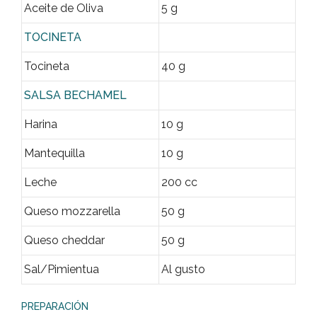
Aceite de Oliva
5 g
TOCINETA
Tocineta
40 g
SALSA BECHAMEL
Harina
10 g
Mantequilla
10 g
Leche
200 cc
Queso mozzarella
50 g
Queso cheddar
50 g
Sal/Pimient
ua
Al gusto
PREPARACIÓN