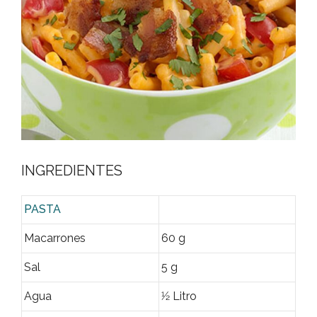
INGREDIENTES
PASTA
Macarrones
60 g
Sal
5 g
Agua
1⁄2 Litro