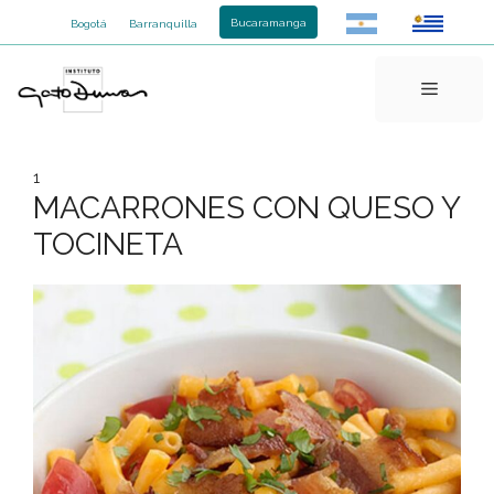
Saltar
Bucaramanga
Bogotá
Barranquilla
al
contenido
Menú
1
MACARRONES CON QUESO Y
TOCINETA