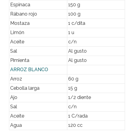
Espinaca
150 g
Rábano rojo
100 g
Mostaza
1 c/dita
Limón
1 u
Aceite
c/n
Sal
Al gusto
Pimienta
Al gusto
ARROZ BLANCO
Arroz
60 g
Cebolla larga
15 g
Ajo
1/2 diente
Sal
c/n
Aceite
1 C/rada
Agua
120 cc