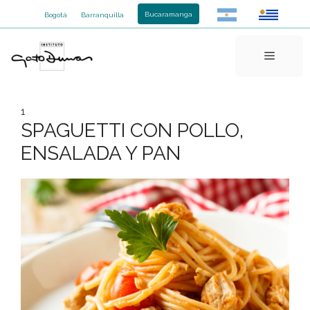
Saltar
Bucaramanga
Bogotá
Barranquilla
al
contenido
Menú
1
SPAGUETTI CON POLLO,
ENSALADA Y PAN