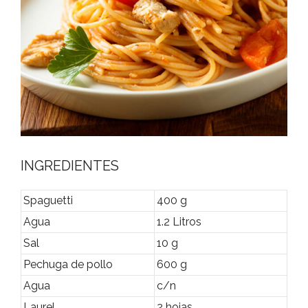
INGREDIENTES
Spaguetti
400 g
Agua
1.2 Litros
Sal
10 g
Pechuga de pollo
600 g
Agua
c/n
Laurel
2 hojas