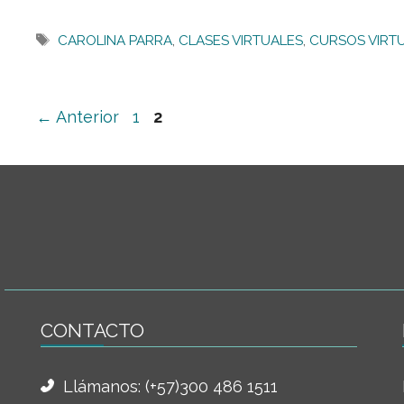
Etiquetas
CAROLINA PARRA
,
CLASES VIRTUALES
,
CURSOS VIRT
Página
Página
←
Anterior
1
2
CONTACTO
Llámanos:
(+57)300 486 1511