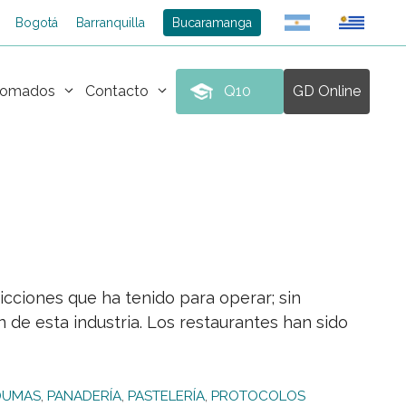
Bogotá
Barranquilla
Bucaramanga
plomados
Contacto
Q10
GD Online
icciones que ha tenido para operar; sin
de esta industria. Los restaurantes han sido
DUMAS
,
PANADERÍA
,
PASTELERÍA
,
PROTOCOLOS