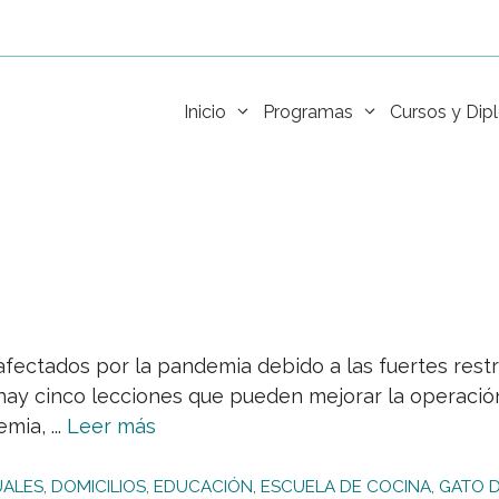
Inicio
Programas
Cursos y Di
fectados por la pandemia debido a las fuertes restr
hay cinco lecciones que pueden mejorar la operación 
ia, ...
Leer más
UALES
,
DOMICILIOS
,
EDUCACIÓN
,
ESCUELA DE COCINA
,
GATO 