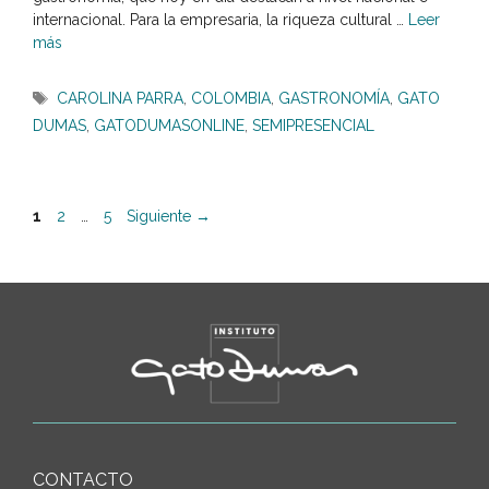
internacional. Para la empresaria, la riqueza cultural …
Leer
más
Etiquetas
CAROLINA PARRA
,
COLOMBIA
,
GASTRONOMÍA
,
GATO
DUMAS
,
GATODUMASONLINE
,
SEMIPRESENCIAL
Página
Página
Página
1
2
…
5
Siguiente
→
CONTACTO