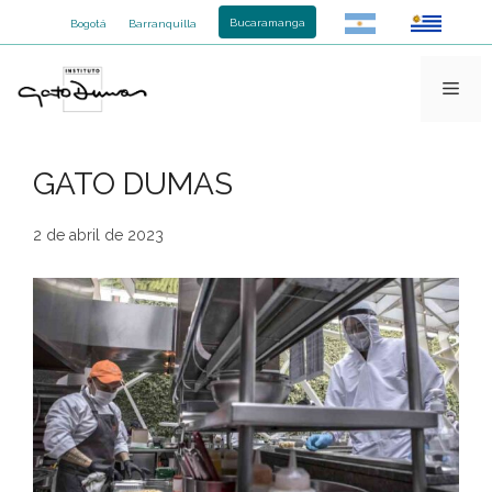
Saltar
Bucaramanga
Bogotá
Barranquilla
al
contenido
Men
GATO DUMAS
2 de abril de 2023