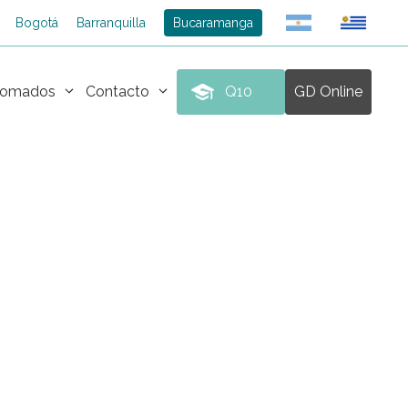
Bogotá
Barranquilla
Bucaramanga
plomados
Contacto
Q10
GD Online