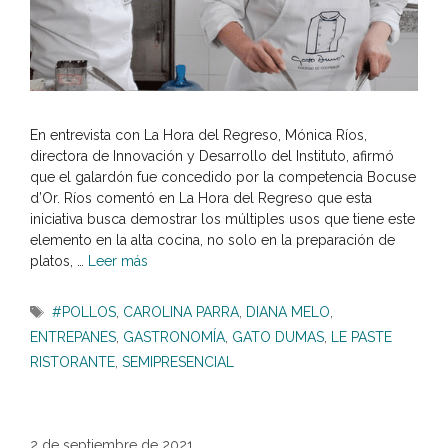
En entrevista con La Hora del Regreso, Mónica Ríos,
directora de Innovación y Desarrollo del Instituto, afirmó
que el galardón fue concedido por la competencia Bocuse
d’Or. Ríos comentó en La Hora del Regreso que esta
iniciativa busca demostrar los múltiples usos que tiene este
elemento en la alta cocina, no solo en la preparación de
platos, …
Leer más
Etiquetas
#POLLOS
,
CAROLINA PARRA
,
DIANA MELO
,
ENTREPANES
,
GASTRONOMÍA
,
GATO DUMAS
,
LE PASTE
RISTORANTE
,
SEMIPRESENCIAL
2 de septiembre de 2021