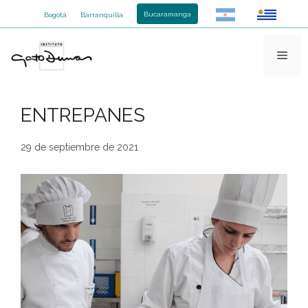
Saltar
Bucaramanga
Bogotá
Barranquilla
al
contenido
Men
ENTREPANES
29 de septiembre de 2021