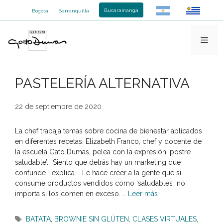
Saltar
Bucaramanga
Bogotá
Barranquilla
al
contenido
Men
PASTELERÍA ALTERNATIVA
22 de septiembre de 2020
La chef trabaja temas sobre cocina de bienestar aplicados
en diferentes recetas. Elizabeth Franco, chef y docente de
la escuela Gato Dumas, pelea con la expresión ‘postre
saludable’. “Siento que detrás hay un marketing que
confunde –explica–. Le hace creer a la gente que si
consume productos vendidos como ‘saludables’, no
importa si los comen en exceso. …
Leer más
Etiquetas
BATATA
,
BROWNIE SIN GLÚTEN
,
CLASES VIRTUALES
,