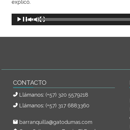
explicó.
Reproductor
00:00
de
audio
CONTACTO
Llámanos:
(+57) 320 5579218
Llámanos:
(+57) 317 6883360
barranquilla@gatodumas.com