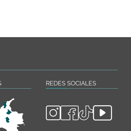
ajo
S
REDES SOCIALES