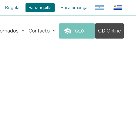
Bogotá
Barranquilla
Bucaramanga
plomados
Contacto
Q10
GD Online