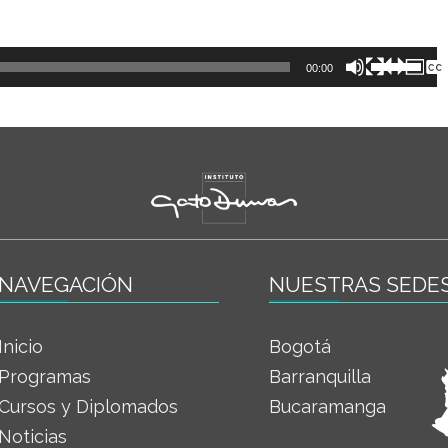
Utiliza
00:00
las
teclas
de
flecha
arriba/ab
para
aumentar
o
NAVEGACIÓN
NUESTRAS SEDE
disminuir
el
Inicio
Bogotá
volumen.
Programas
Barranquilla
Cursos y Diplomados
Bucaramanga
Noticias