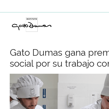
Saltar
al
contenido
Gato Dumas gana premi
social por su trabajo c