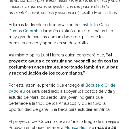
de narcotráfico, que al final debemos fijarnos en la coca y no la
cocaína, ya que estos proyectos van a impactar desde lo
ambiental, social, político y económico”,
resaltó Mónica Ríos.
Además la directora de innovación del
instituto Gato
Dumas Colombia
también explicó que esto será un hito
muy grande para las comunidades del país que les
permitirá crecer y aportar en su desarrollo.
Así mismo opina Lupi Herrera quien consideró que,
“el
proyecto ayuda a construir una reconciliación con las
costumbres ancestrales, aportando también a la paz
y reconciliación de los colombianos.”
Por esta razón, el premio que entregó e
l Bocuse d´Or de
7.500 euro
s será destinado a apoyar los costos de vida y
estudio de Mara Izquierdo, una joven indígena que
pertenece a la tribu de los Arhuacos, y quien tuvo la
oportunidad de ganar una beca para estudiar en África.
El proyecto de “Coca no cocaína” inició luego de un viaje a
Popayán en el que invitaron a
Monica Ríos
y a
más de 20