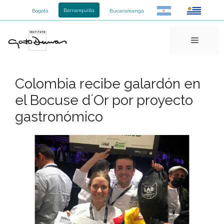
Saltar
Barranquilla
Bogotá
Bucaramanga
al
contenido
Menú
Colombia recibe galardón en
el Bocuse d´Or por proyecto
gastronómico