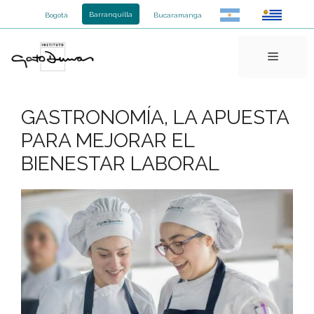
Saltar
Barranquilla
Bogotá
Bucaramanga
al
contenido
Menú
GASTRONOMÍA, LA APUESTA
PARA MEJORAR EL
BIENESTAR LABORAL