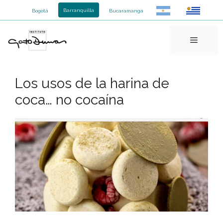
Saltar
Barranquilla
Bogotá
Bucaramanga
al
contenido
Menú
Los usos de la harina de
coca… no cocaína