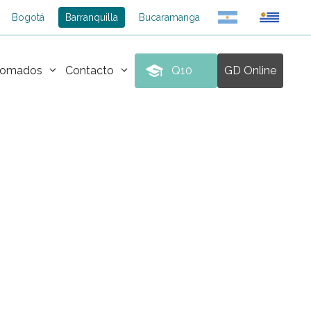
Bogotá
Barranquilla
Bucaramanga
plomados
Contacto
Q10
GD Online