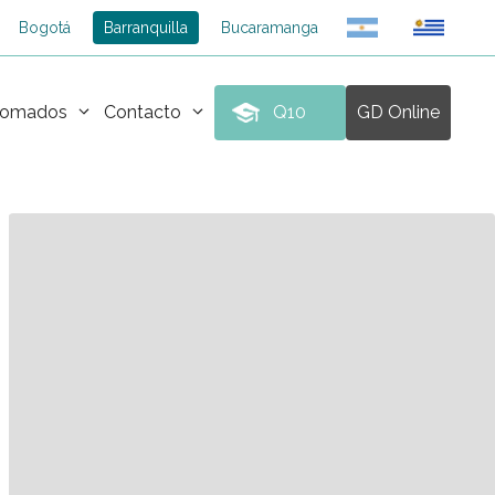
Bogotá
Barranquilla
Bucaramanga
plomados
Contacto
Q10
GD Online