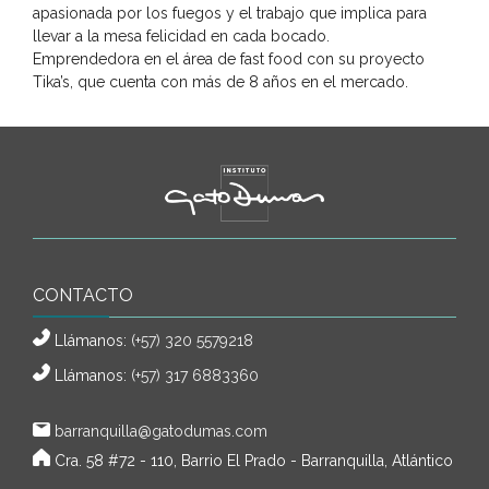
apasionada por los fuegos y el trabajo que implica para
llevar a la mesa felicidad en cada bocado.
Emprendedora en el área de fast food con su proyecto
Tika’s, que cuenta con más de 8 años en el mercado.
CONTACTO
Llámanos:
(+57) 320 5579218
Llámanos:
(+57) 317 6883360
barranquilla@gatodumas.com
Cra. 58 #72 - 110, Barrio El Prado - Barranquilla, Atlántico