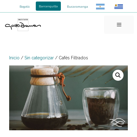
Saltar
Barranquilla
Bogotá
Bucaramanga
al
contenido
Menú
Inicio
/
Sin categorizar
/ Cafés Filtrados