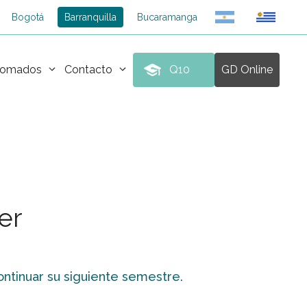
Bogotá
Barranquilla
Bucaramanga
plomados
Contacto
Q10
GD Online
er
ontinuar su siguiente semestre.