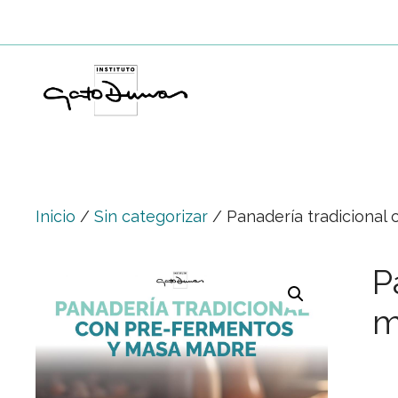
Saltar
al
contenido
Inicio
/
Sin categorizar
/ Panadería tradicional
P
m