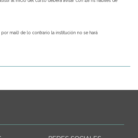
istir al inicio del curso deberá avisar con 48 hs hábiles de
r mail) de lo contrario la institución no se hará