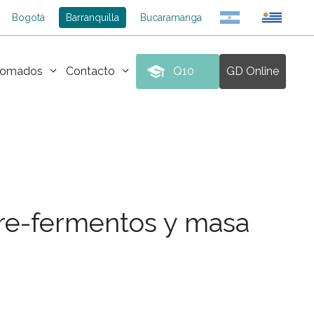
Bogotá
Barranquilla
Bucaramanga
plomados
Contacto
Q10
GD Online
pre-fermentos y masa