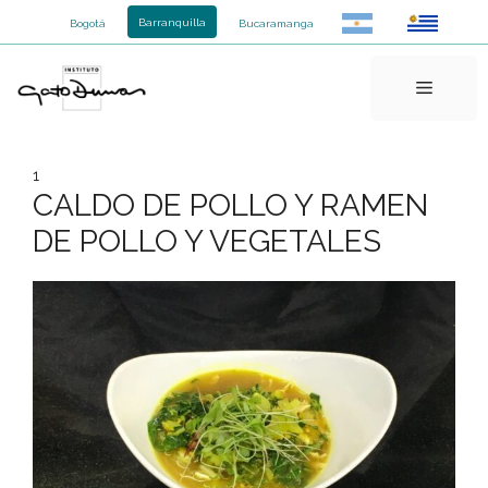
Saltar
Barranquilla
Bogotá
Bucaramanga
al
contenido
Menú
1
CALDO DE POLLO Y RAMEN
DE POLLO Y VEGETALES