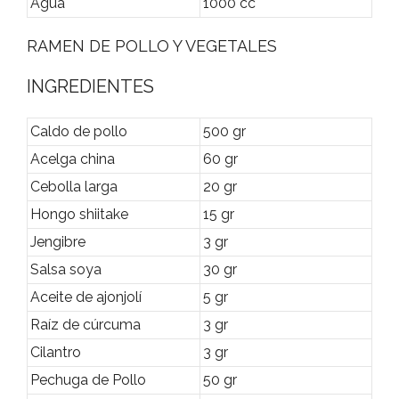
Agua
1000 cc
RAMEN DE POLLO Y VEGETALES
INGREDIENTES
Caldo de pollo
500 gr
Acelga china
60 gr
Cebolla larga
20 gr
Hongo shiitake
15 gr
Jengibre
3 gr
Salsa soya
30 gr
Aceite de ajonjolí
5 gr
Raíz de cúrcuma
3 gr
Cilantro
3 gr
Pechuga de Pollo
50 gr