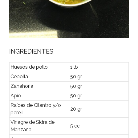
INGREDIENTES
Huesos de pollo
1 lb
Cebolla
50 gr
Zanahoria
50 gr
Apio
50 gr
Raíces de Cilantro y/o
20 gr
perejil
Vinagre de Sidra de
5 cc
Manzana