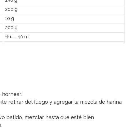
250 g
200 g
10 g
200 g
½ u – 40 ml
e hornear.
te retirar del fuego y agregar la mezcla de harina
vo batido, mezclar hasta que esté bien
.