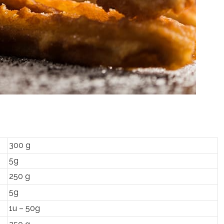
300 g
5g
250 g
5g
1u – 50g