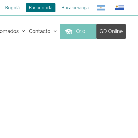
Bogotá
Barranquilla
Bucaramanga
plomados
Contacto
Q10
GD Online