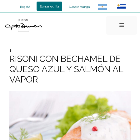
Saltar
Barranquilla
Bogotá
Bucaramanga
al
contenido
Menú
1
RISONI CON BECHAMEL DE
QUESO AZUL Y SALMÓN AL
VAPOR