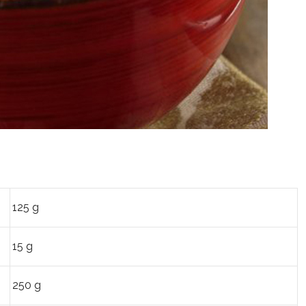
125 g
15 g
250 g