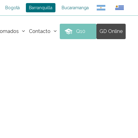
Bogotá
Barranquilla
Bucaramanga
plomados
Contacto
Q10
GD Online