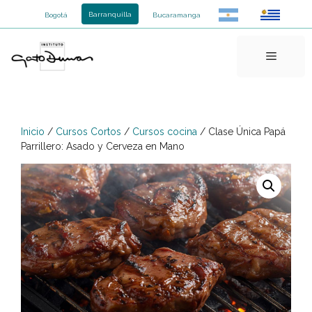
Saltar
Barranquilla
Bogotá
Bucaramanga
al
contenido
Menú
Inicio
/
Cursos Cortos
/
Cursos cocina
/ Clase Única Papá
Parrillero: Asado y Cerveza en Mano