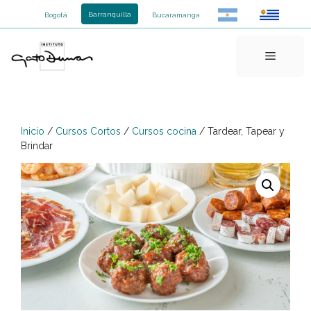
Saltar
Barranquilla
Bogotá
Bucaramanga
al
contenido
Menú
Inicio
/
Cursos Cortos
/
Cursos cocina
/ Tardear, Tapear y
Brindar