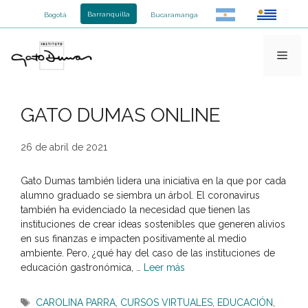
Saltar
Barranquilla
Bogotá
Bucaramanga
al
contenido
Men
GATO DUMAS ONLINE
26 de abril de 2021
Gato Dumas también lidera una iniciativa en la que por cada
alumno graduado se siembra un árbol. El coronavirus
también ha evidenciado la necesidad que tienen las
instituciones de crear ideas sostenibles que generen alivios
en sus finanzas e impacten positivamente al medio
ambiente. Pero, ¿qué hay del caso de las instituciones de
educación gastronómica, …
Leer más
Etiquetas
CAROLINA PARRA
,
CURSOS VIRTUALES
,
EDUCACIÓN
,