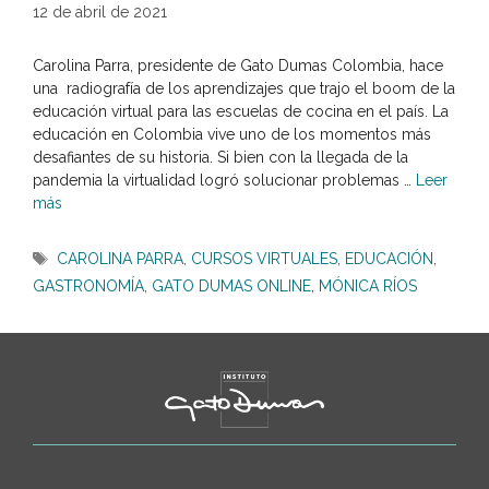
12 de abril de 2021
Carolina Parra, presidente de Gato Dumas Colombia, hace
una radiografía de los aprendizajes que trajo el boom de la
educación virtual para las escuelas de cocina en el país. La
educación en Colombia vive uno de los momentos más
desafiantes de su historia. Si bien con la llegada de la
pandemia la virtualidad logró solucionar problemas …
Leer
más
Etiquetas
CAROLINA PARRA
,
CURSOS VIRTUALES
,
EDUCACIÓN
,
GASTRONOMÍA
,
GATO DUMAS ONLINE
,
MÓNICA RÍOS