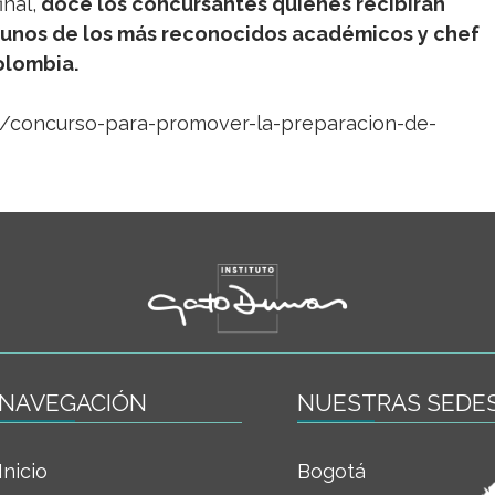
nal,
doce los concursantes quienes recibirán
gunos de los más reconocidos académicos y chef
olombia.
s/concurso-para-promover-la-preparacion-de-
NAVEGACIÓN
NUESTRAS SEDE
Inicio
Bogotá