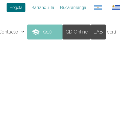
Bogotá
Barranquilla
Bucaramanga
Contacto
Q10
GD Online
LAB
certi