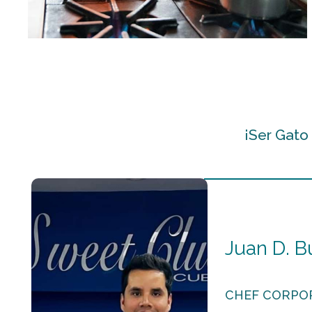
¡Ser Gato
Juan D. B
CHEF CORPOR