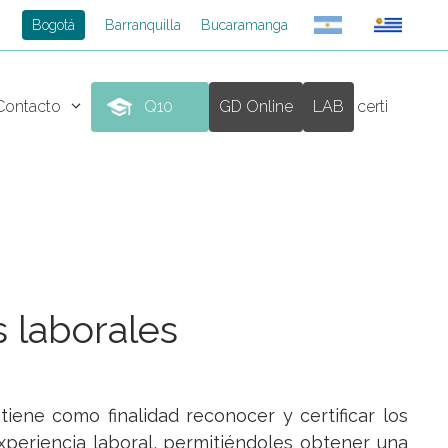
Bogotá
Barranquilla
Bucaramanga
Contacto
Q10
GD Online
LAB
certi
s laborales
tiene como finalidad reconocer y certificar los
xperiencia laboral, permitiéndoles obtener una