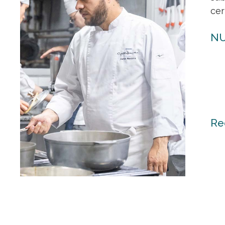
cer
NU
Re