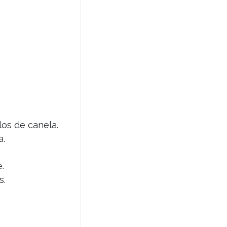
los de canela.
a.
.
s.