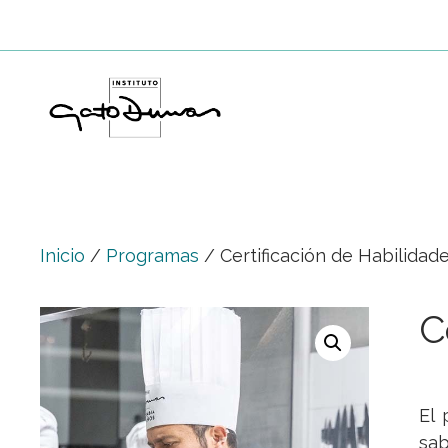
Saltar
al
contenido
Inicio
/
Programas
/ Certificación de Habilidad
C
El 
sab