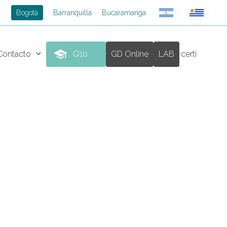
Bogotá
Barranquilla
Bucaramanga
Contacto
Q10
GD Online
LAB
certi