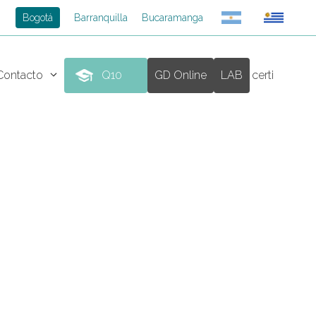
Bogotá
Barranquilla
Bucaramanga
Contacto
Q10
GD Online
LAB
certi