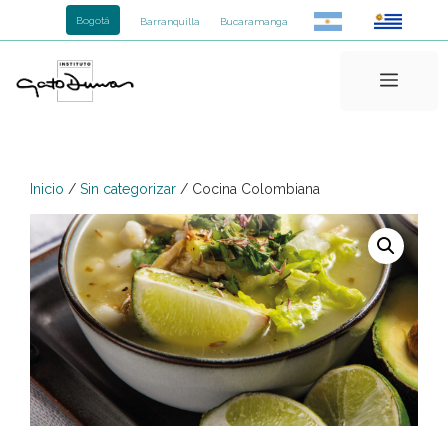
Saltar
Bogotá
Barranquilla
Bucaramanga
al
contenido
Menú
Inicio
/
Sin categorizar
/ Cocina Colombiana