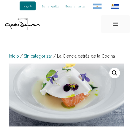
Saltar
Bogotá
Barranquilla
Bucaramanga
al
contenido
Menú
Inicio
/
Sin categorizar
/ La Ciencia detrás de la Cocina