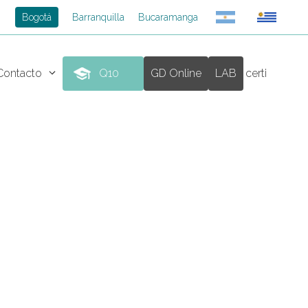
Bogotá
Barranquilla
Bucaramanga
Contacto
Q10
GD Online
LAB
certi