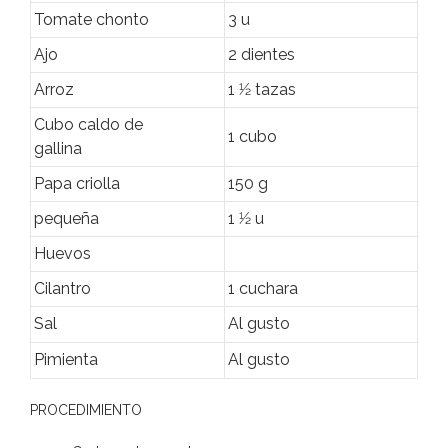
Tomate chonto
3 u
Ajo
2 dientes
Arroz
1 1⁄2 tazas
Cubo caldo de
1 cubo
gallina
Papa criolla
150 g
pequeña
1 1⁄2 u
Huevos
Cilantro
1 cuchara
Sal
Al gusto
Pimienta
Al gusto
PROCEDIMIENTO