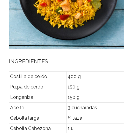
INGREDIENTES
Costilla de cerdo
400 g
Pulpa de cerdo
150 g
Longaniza
150 g
Aceite
3 cucharadas
Cebolla larga
1⁄4 taza
Cebolla Cabezona
1 u