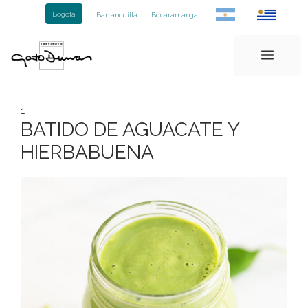
Saltar
Bogotá
Barranquilla
Bucaramanga
al
contenido
Menú
1
BATIDO DE AGUACATE Y
HIERBABUENA