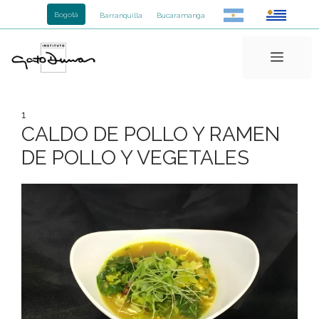
Saltar
Bogotá
Barranquilla
Bucaramanga
al
contenido
Menú
1
CALDO DE POLLO Y RAMEN
DE POLLO Y VEGETALES