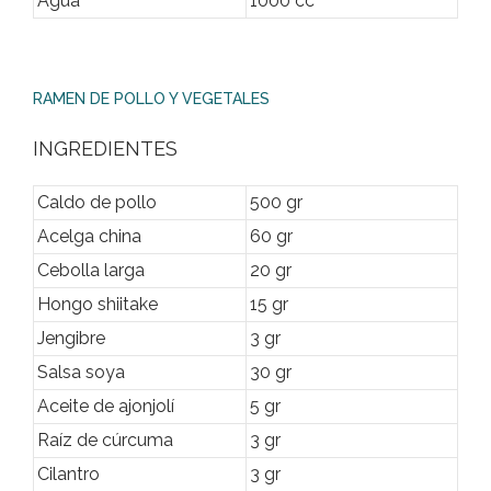
Agua
1000 cc
RAMEN DE POLLO Y VEGETALES
INGREDIENTES
Caldo de pollo
500 gr
Acelga china
60 gr
Cebolla larga
20 gr
Hongo shiitake
15 gr
Jengibre
3 gr
Salsa soya
30 gr
Aceite de ajonjolí
5 gr
Raíz de cúrcuma
3 gr
Cilantro
3 gr