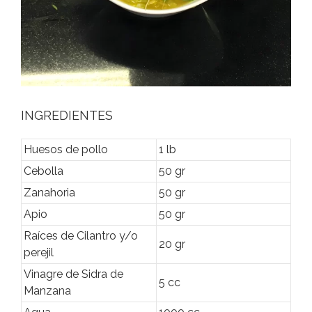
INGREDIENTES
Huesos de pollo
1 lb
Cebolla
50 gr
Zanahoria
50 gr
Apio
50 gr
Raíces de Cilantro y/o
20 gr
perejil
Vinagre de Sidra de
5 cc
Manzana