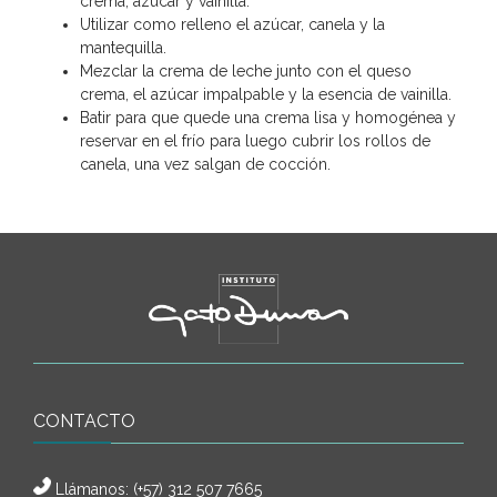
crema, azúcar y vainilla.
Utilizar como relleno el azúcar, canela y la
mantequilla.
Mezclar la crema de leche junto con el queso
crema, el azúcar impalpable y la esencia de vainilla.
Batir para que quede una crema lisa y homogénea y
reservar en el frío para luego cubrir los rollos de
canela, una vez salgan de cocción.
CONTACTO
Llámanos:
(+57) 312 507 7665