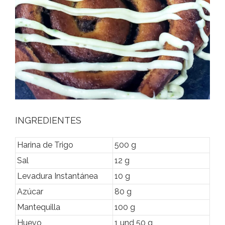
INGREDIENTES
Harina de Trigo
500 g
Sal
12 g
Levadura Instantánea
10 g
Azúcar
80 g
Mantequilla
100 g
Huevo
1 und 50 g