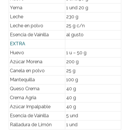
Yema
1 und 20 g
Leche
230 g
Leche en polvo
25 g c/n
Esencia de Vainilla
al gusto
EXTRA
Huevo
1 u – 50 g
Azúcar Morena
200 g
Canela en polvo
25 g
Mantequilla
100 g
Queso Crema
40 g
Crema Agria
40 g
Azúcar Impalpable
40 g
Esencia de Vainilla
5 und
Ralladura de Limón
1 und