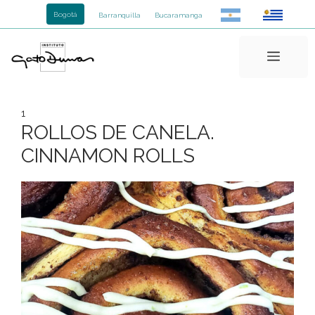
Saltar
Bogotá
Barranquilla
Bucaramanga
al
contenido
Menú
1
ROLLOS DE CANELA.
CINNAMON ROLLS