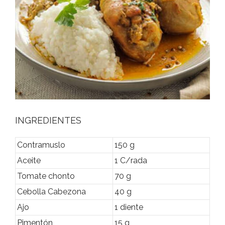
INGREDIENTES
Contramuslo
150 g
Aceite
1 C/rada
Tomate chonto
70 g
Cebolla Cabezona
40 g
Ajo
1 diente
Pimentón
15 g