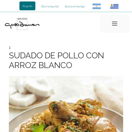
Saltar
Bogotá
Barranquilla
Bucaramanga
al
contenido
Menú
1
SUDADO DE POLLO CON
ARROZ BLANCO