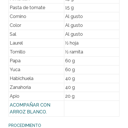
Pasta de tomate
15 g
Comino
Al gusto
Color
Al gusto
Sal
Al gusto
Laurel
1⁄2 hoja
Tomillo
1⁄2 ramita
Papa
60 g
Yuca
60 g
Habichuela
40 g
Zanahoria
40 g
Apio
20 g
ACOMPAÑAR CON
ARROZ BLANCO.
PROCEDIMIENTO