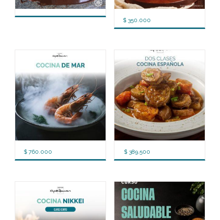
$
350.000
$
760.000
$
389.500