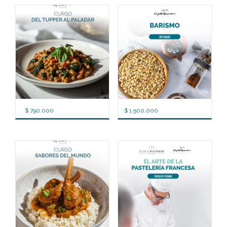
$
790.000
$
1.500.000