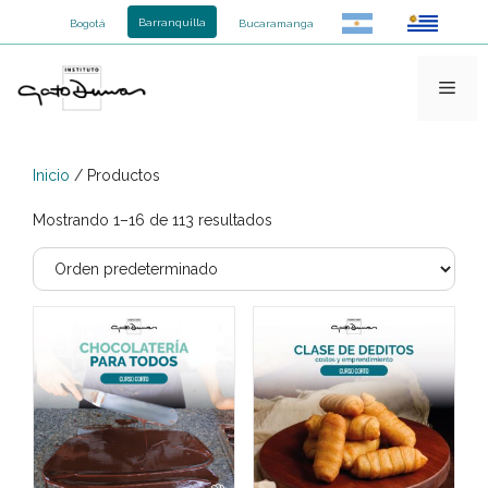
Saltar
Barranquilla
Bogotá
Bucaramanga
al
contenido
Men
Inicio
/ Productos
Mostrando 1–16 de 113 resultados