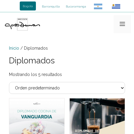
Saltar
Bogotá
Barranquilla
Bucaramanga
al
contenido
Me
Inicio
/ Diplomados
Diplomados
Mostrando los 5 resultados